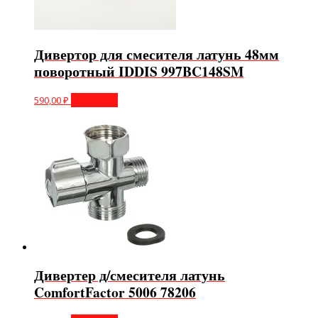
Дивертор для смесителя латунь 48мм
поворотный IDDIS 997BC148SM
590,00
₽
В корзину
Дивертер д/смесителя латунь
ComfortFactor 5006 78206