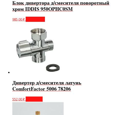
Блок дивертора д/смесителя поворотный
хром IDDIS 950OPHC0SM
985,00
₽
Подробнее
Дивертер д/смесителя латунь
ComfortFactor 5006 78206
552,00
₽
В корзину