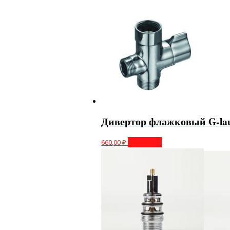
Дивертор флажковый G-la
660,00
₽
В корзину