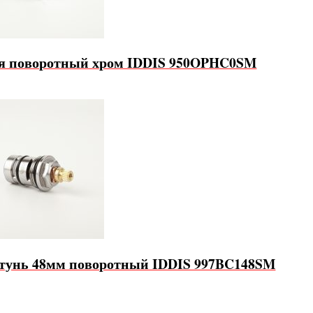
еля поворотный хром IDDIS 950OPHC0SM
атунь 48мм поворотный IDDIS 997BC148SM