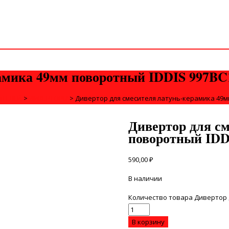
рамика 49мм поворотный IDDIS 997B
ИТЕЛЕЙ
>
ДИВЕРТОРЫ
>
Дивертор для смесителя латунь-керамика 49м
Дивертор для с
поворотный ID
590,00
₽
В наличии
Количество товара Дивертор 
В корзину