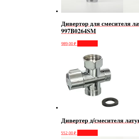
Дивертор для смесителя л
997B0264SM
989,00
₽
В корзину
Дивертер д/смесителя лату
552,00
₽
В корзину