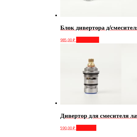
Блок дивертора д/смесит
985,00
₽
Подробнее
Дивертор для смесителя л
590,00
₽
В корзину