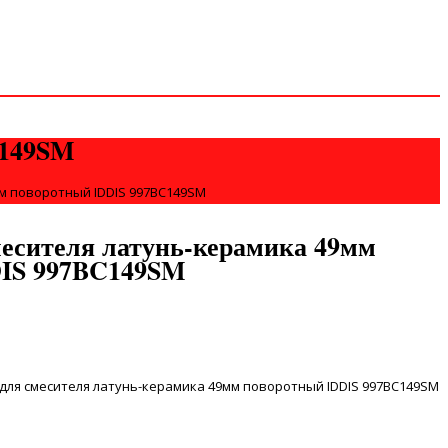
C149SM
м поворотный IDDIS 997BC149SM
месителя латунь-керамика 49мм
DIS 997BC149SM
для смесителя латунь-керамика 49мм поворотный IDDIS 997BC149SM