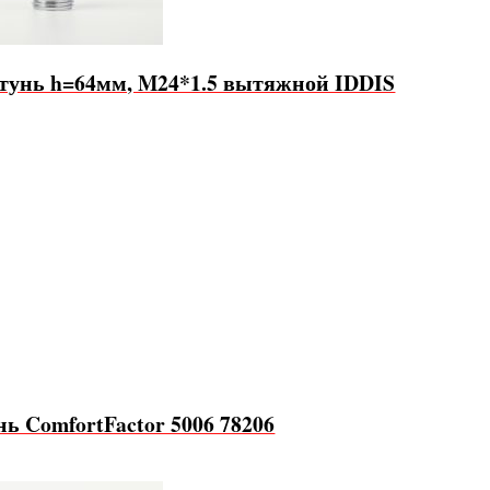
атунь h=64мм, M24*1.5 вытяжной IDDIS
нь ComfortFactor 5006 78206