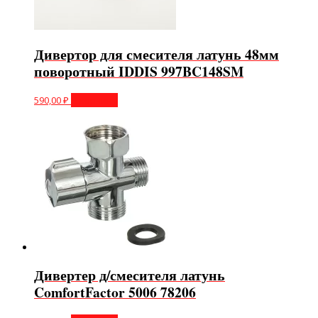
Дивертор для смесителя латунь 48мм
поворотный IDDIS 997BC148SM
590,00
₽
В корзину
Дивертер д/смесителя латунь
ComfortFactor 5006 78206