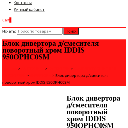
Контакты
Личный кабинет
Cart
0
Искать:
Блок дивертора д/смесителя
поворотный хром IDDIS
950OPHC0SM
Главная
>
САНТЕХНИКА
>
СМЕСИТЕЛИ
>
КОМПЛЕКТУЮЩИЕ ДЛЯ
СМЕСИТЕЛЕЙ
>
ДИВЕРТОРЫ
>
Блок дивертора д/смесителя
поворотный хром IDDIS 950OPHC0SM
Блок дивертора
д/смесителя
поворотный
хром IDDIS
950OPHC0SM