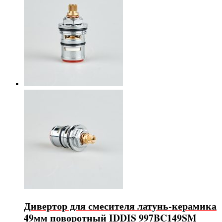
Дивертор для смесителя латунь-керамика
49мм поворотный IDDIS 997BC149SM