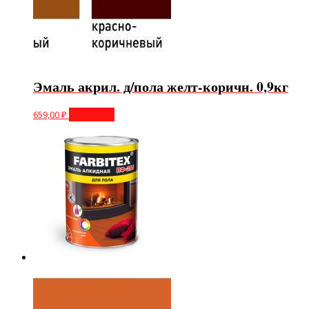
Эмаль акрил. д/пола желт-коричн. 0,9кг
659,00
₽
В корзину