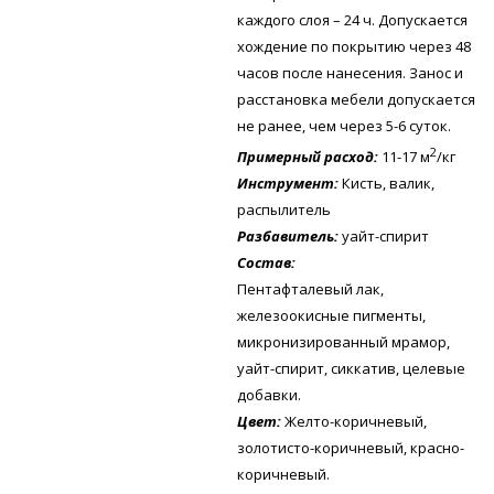
каждого слоя – 24 ч. Допускается
хождение по покрытию через 48
часов после нанесения. Занос и
расстановка мебели допускается
не ранее, чем через 5-6 суток.
2
Примерный расход:
11-17 м
/кг
Инструмент:
Кисть, валик,
распылитель
Разбавитель:
уайт-спирит
Состав:
Пентафталевый лак,
железоокисные пигменты,
микронизированный мрамор,
уайт-спирит, сиккатив, целевые
добавки.
Цвет:
Желто-коричневый,
золотисто-коричневый, красно-
коричневый.