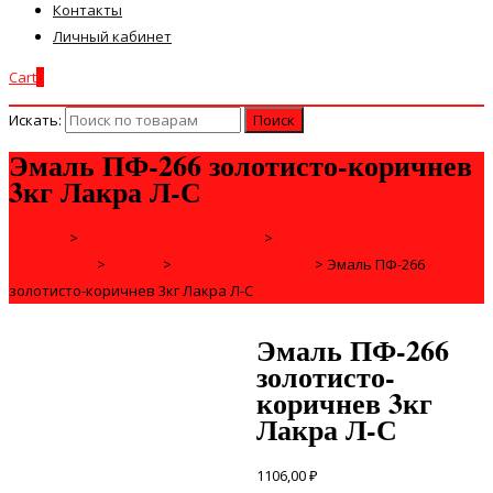
Контакты
Личный кабинет
Cart
0
Искать:
Эмаль ПФ-266 золотисто-коричнев
3кг Лакра Л-С
Главная
>
ДЛЯ СТРОЙКИ И РЕМОНТА
>
ЛАКОКРАСОЧНЫЕ
МАТЕРИАЛЫ
>
ЭМАЛИ
>
ЭМАЛИ ДЛЯ ПОЛОВ
>
Эмаль ПФ-266
золотисто-коричнев 3кг Лакра Л-С
Эмаль ПФ-266
золотисто-
коричнев 3кг
Лакра Л-С
1106,00
₽