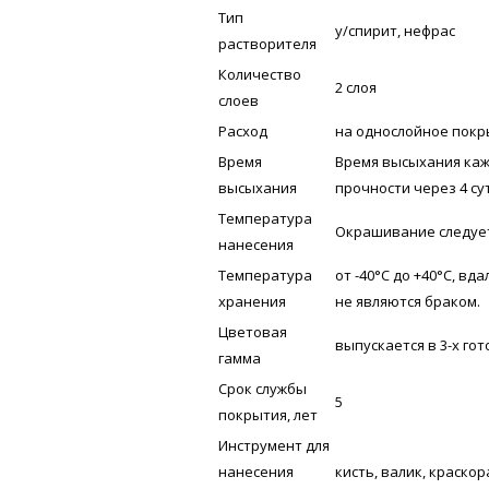
Тип
у/спирит, нефрас
растворителя
Количество
2 слоя
слоев
Расход
на однослойное покры
Время
Время высыхания кажд
высыхания
прочности через 4 су
Температура
Окрашивание следует
нанесения
Температура
от -40°С до +40°С, в
хранения
не являются браком.
Цветовая
выпускается в 3-х го
гамма
Срок службы
5
покрытия, лет
Инструмент для
нанесения
кисть, валик, краско