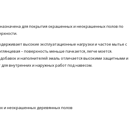
дназначена для покрытия окрашенных и неокрашенных полов по
ерхности.
ыдерживает высокие эксплуатационные нагрузки и частое мытье с
лянцевая – поверхность меньше пачкается, легче моется.
добавок и наполнителей эмаль отличается высокими защитными и
 для внутренних и наружных работ под навесом.
ых и неокрашенных деревянных полов