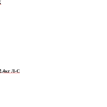
X
2,4кг Л-С