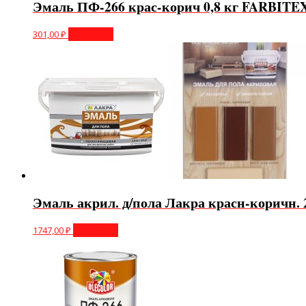
Эмаль ПФ-266 крас-корич 0,8 кг FARBITE
301,00
₽
В корзину
Эмаль акрил. д/пола Лакра красн-коричн. 
1747,00
₽
В корзину