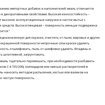
ованию импортных добавок и наполнителей эмаль отличается
и декоративными свойствами. Высокая износостойкость –
 высокие эксплуатационные нагрузки и частое мытье с
 средств. Высокоглянцевая – поверхность меньше подвержена
оется.”
едназначенную для окраски, очистить от пыли, жировых и других
е окрашенной поверхности непрочные слои краски удалить
хность отшлифовать, пыль от шлифовки удалить. Впадины и
ь шпатлевкой, загрунтовать.
эмаль тщательно перемешать, при необходимости разбавить
сом С-4 155/200), скипидаром или смесью растворителей в
аль наносить методом распыления, кистью или валиком на
ю чистую поверхность.