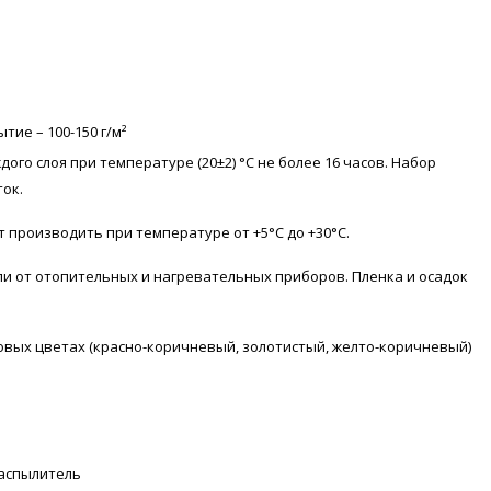
тие – 100-150 г/м²
ого слоя при температуре (20±2) °С не более 16 часов. Набор
ток.
 производить при температуре от +5°С до +30°С.
дали от отопительных и нагревательных приборов. Пленка и осадок
товых цветах (красно-коричневый, золотистый, желто-коричневый)
распылитель