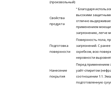
(произвольный)
” Благодаря использ
высокими защитными 
Свойства
отлично выдерживает
продукта
применением моющих
загрязнению, легче м
Поверхность пола, пр
Подготовка
загрязнений. С ране
поверхности
скребком, всю повер
неровности выровнят
Перед применением 
Нанесение
уайт-спиритом (нефра
покрытия
соотношении 1:1. Эм
подготовленную суху