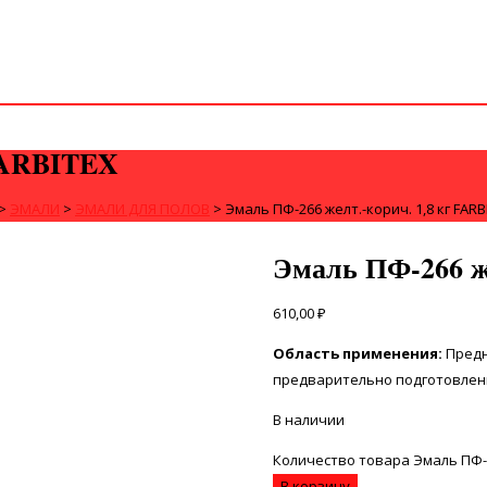
 FARBITEX
>
ЭМАЛИ
>
ЭМАЛИ ДЛЯ ПОЛОВ
>
Эмаль ПФ-266 желт.-корич. 1,8 кг FARB
Эмаль ПФ-266 ж
610,00
₽
Область применения:
Предн
предварительно подготовлен
В наличии
Количество товара Эмаль ПФ-26
В корзину