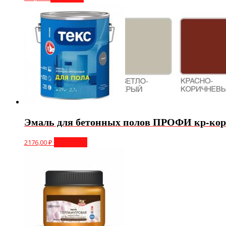
Эмаль для бетонных полов ПРОФИ кр-кор 
2176,00
₽
В корзину