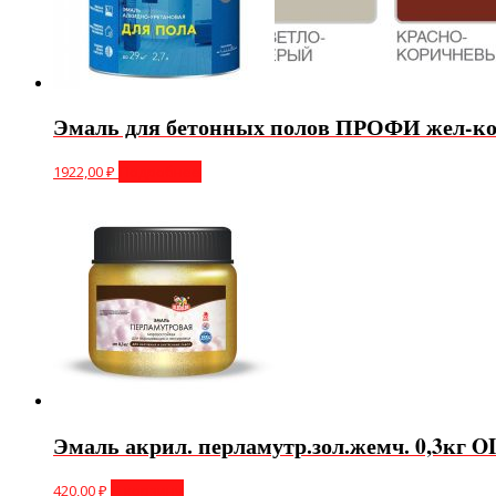
Эмаль для бетонных полов ПРОФИ жел-кор
1922,00
₽
Подробнее
Эмаль акрил. перламутр.зол.жемч. 0,3кг
420,00
₽
В корзину