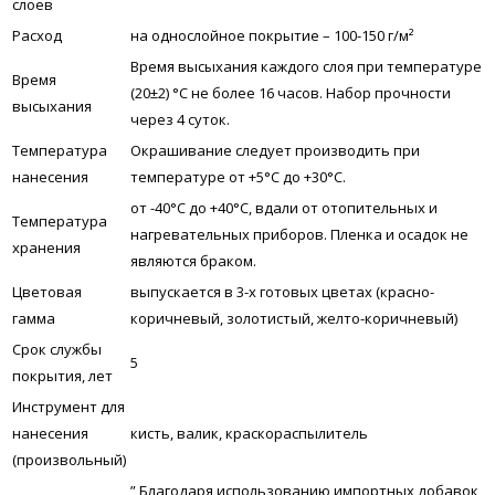
слоев
Расход
на однослойное покрытие – 100-150 г/м²
Время высыхания каждого слоя при температуре
Время
(20±2) °С не более 16 часов. Набор прочности
высыхания
через 4 суток.
Температура
Окрашивание следует производить при
нанесения
температуре от +5°С до +30°С.
от -40°С до +40°С, вдали от отопительных и
Температура
нагревательных приборов. Пленка и осадок не
хранения
являются браком.
Цветовая
выпускается в 3-х готовых цветах (красно-
гамма
коричневый, золотистый, желто-коричневый)
Срок службы
5
покрытия, лет
Инструмент для
нанесения
кисть, валик, краскораспылитель
(произвольный)
” Благодаря использованию импортных добавок