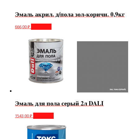
Эмаль акрил. д/пола зол-коричн. 0,9кг
666,00
₽
В корзину
Эмаль для пола серый 2л DALI
1543,00
₽
В корзину