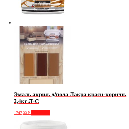
Эмаль акрил. д/пола Лакра красн-коричн.
2,4кг Л-С
1747,00
₽
В корзину