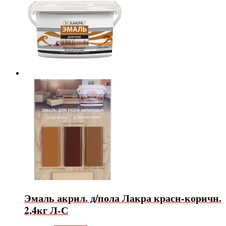
Эмаль акрил. д/пола Лакра красн-коричн.
2,4кг Л-С