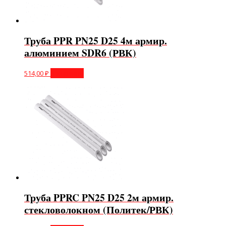
Труба PPR PN25 D25 4м армир.
алюминием SDR6 (РВК)
514,00
₽
В корзину
Труба PPRC PN25 D25 2м армир.
стекловолокном (Политек/РВК)