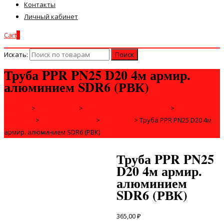
Контакты
Личный кабинет
Cart
0
Искать:
Труба PPR PN25 D20 4м армир.
алюминием SDR6 (РВК)
Главная
>
САНТЕХНИКА
>
ИНЖЕНЕРНАЯ САНТЕХНИКА
>
ТРУБЫ И
ФИТИНГИ
>
ПОЛИПРОПИЛЕН
>
ТРУБЫ ПП
>
Труба PPR PN25 D20 4м
армир. алюминием SDR6 (РВК)
Труба PPR PN25
D20 4м армир.
алюминием
SDR6 (РВК)
365,00
₽