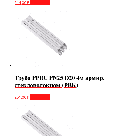
214,00
₽
В корзину
Труба PPRC PN25 D20 4м армир.
стекловолокном (РВК)
251,00
₽
В корзину