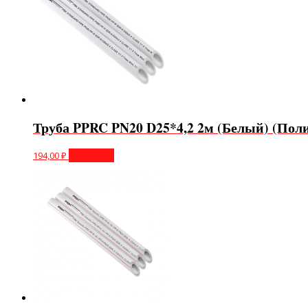
Труба PPRC PN20 D25*4,2 2м (Белый) (Пол
194,00
₽
В корзину