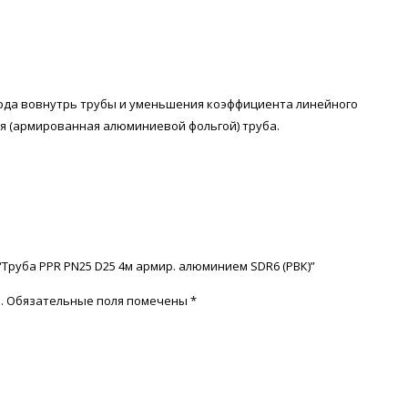
ода вовнутрь трубы и уменьшения коэффициента линейного
я (армированная алюминиевой фольгой) труба.
“Труба PPR PN25 D25 4м армир. алюминием SDR6 (РВК)”
.
Обязательные поля помечены
*