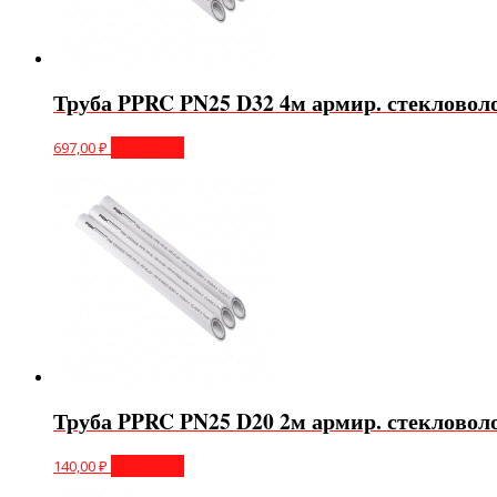
Труба PPRC PN25 D32 4м армир. стекловол
697,00
₽
В корзину
Труба PPRC PN25 D20 2м армир. стекловол
140,00
₽
В корзину