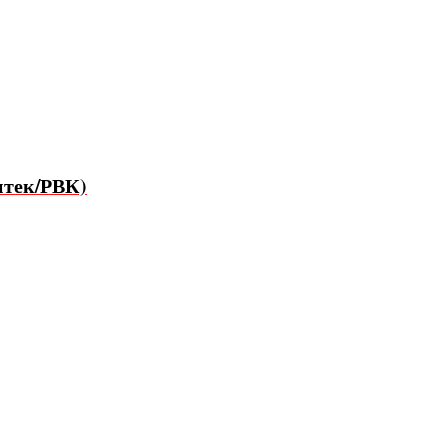
итек/РВК)