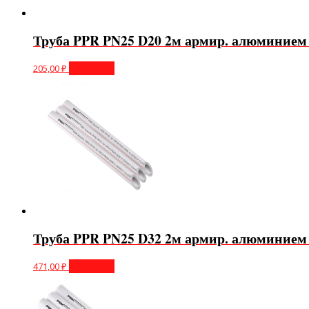
Труба PPR PN25 D20 2м армир. алюминием
205,00
₽
В корзину
Труба PPR PN25 D32 2м армир. алюминием
471,00
₽
В корзину