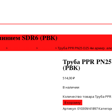
минием SDR6 (РВК)
НГИ
>
ПОЛИПРОПИЛЕН
>
ТРУБЫ ПП
>
Труба PPR PN25 D25 4м армир. ал
Труба PPR PN25
(РВК)
514,00
₽
В наличии
Количество товара Труба PPR 
В корзину
Артикул:
010309/41897
Категор