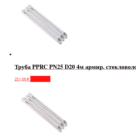
Труба PPRC PN25 D20 4м армир. стекловол
251,00
₽
В корзину