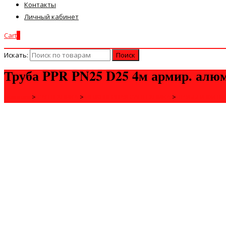
Контакты
Личный кабинет
Cart
0
Искать:
Труба PPR PN25 D25 4м армир. алю
Главная
>
САНТЕХНИКА
>
ИНЖЕНЕРНАЯ САНТЕХНИКА
>
ТРУБЫ И ФИТИ