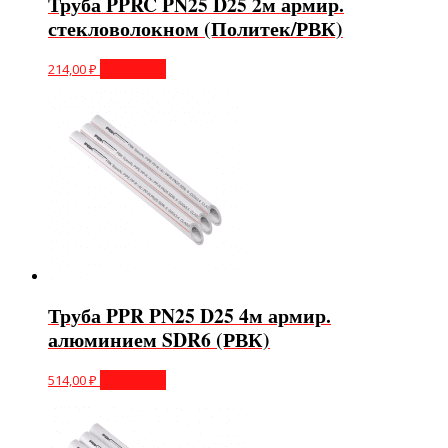
Труба PPRC PN25 D25 2м армир.
стекловолокном (Политек/РВК)
214,00
₽
В корзину
Труба PPR PN25 D25 4м армир.
алюминием SDR6 (РВК)
514,00
₽
В корзину