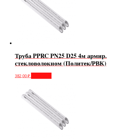
Труба PPRC PN25 D25 4м армир.
стекловолокном (Политек/РВК)
382,00
₽
В корзину