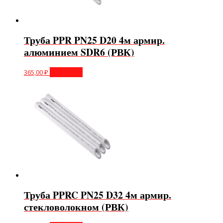
Труба PPR PN25 D20 4м армир.
алюминием SDR6 (РВК)
365,00
₽
В корзину
Труба PPRC PN25 D32 4м армир.
стекловолокном (РВК)