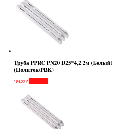
Труба PPRC PN20 D25*4,2 2м (Белый)
(Политек/РВК)
194,00
₽
В корзину