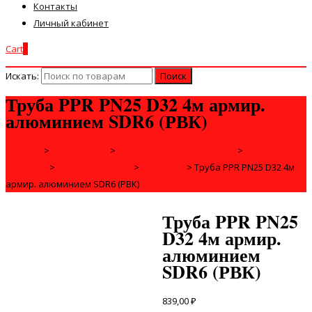
Контакты
Личный кабинет
Cart
0
Искать:
Труба PPR PN25 D32 4м армир.
алюминием SDR6 (РВК)
Главная
>
САНТЕХНИКА
>
ИНЖЕНЕРНАЯ САНТЕХНИКА
>
ТРУБЫ И
ФИТИНГИ
>
ПОЛИПРОПИЛЕН
>
ТРУБЫ ПП
>
Труба PPR PN25 D32 4м
армир. алюминием SDR6 (РВК)
Труба PPR PN25
D32 4м армир.
алюминием
SDR6 (РВК)
839,00
₽