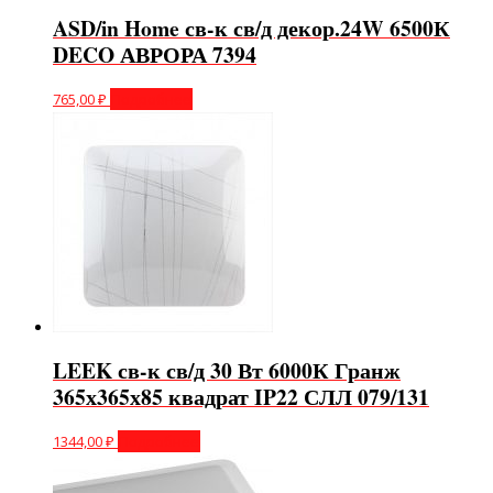
ASD/in Home св-к св/д декор.24W 6500К
DECO АВРОРА 7394
765,00
₽
Подробнее
LEEK св-к св/д 30 Вт 6000К Гранж
365х365х85 квадрат IP22 СЛЛ 079/131
1344,00
₽
Подробнее