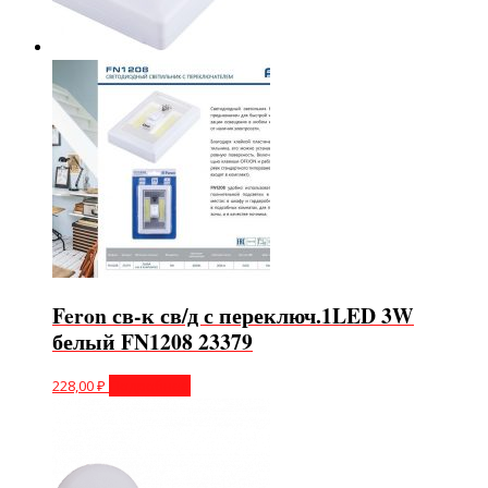
Feron св-к св/д с переключ.1LED 3W
белый FN1208 23379
228,00
₽
Подробнее