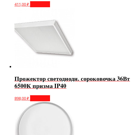
411,00
₽
В корзину
Прожектор светодиодн. сороковочка 36Вт
6500К призма IP40
898,00
₽
В корзину