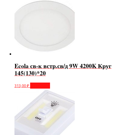
Ecola св-к встр.св/д 9W 4200K Круг
145(130)*20
313,00
₽
В корзину