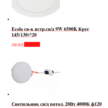
Ecola св-к встр.св/д 9W 6500K Круг
145(130)*20
296,00
₽
В корзину
Светильник св/д потол. 20Вт 4000К ф120