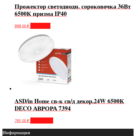
Прожектор светодиодн. сороковочка 36Вт
6500К призма IP40
898,00
₽
В корзину
ASD/in Home св-к св/д декор.24W 6500К
DECO АВРОРА 7394
765,00
₽
Подробнее
Информация