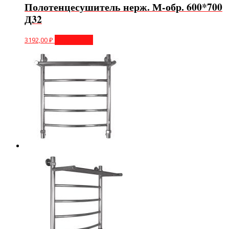
Полотенцесушитель нерж. М-обр. 600*700
Д32
3192,00
₽
Подробнее