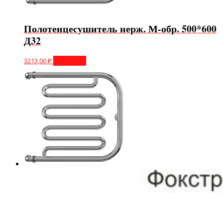
Полотенцесушитель нерж. М-обр. 500*600
Д32
3213,00
₽
В корзину