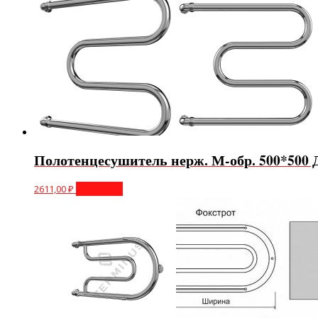
Полотенцесушитель нерж. М-обр. 500*500 
2611,00
₽
В корзину