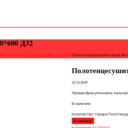
0*600 Д32
Е
>
ПОЛОТЕНЦЕСУШИТЕЛИ
>
ВОДЯНЫЕ
>
Полотенцесушитель нерж. М-о
Полотенцесушит
3213,00
₽
Рекомендуем уточнять наличие 
В наличии
Количество товара Полотенце
В корзину
Категория:
ВОДЯНЫЕ