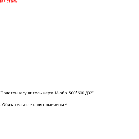
ая сталь
“Полотенцесушитель нерж. М-обр. 500*600 Д32”
.
Обязательные поля помечены
*