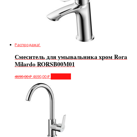
Распродажа!
Смеситель для умывальника хром Rora
Milardo RORSB00M01
4690,00
₽
4690,00
₽
В корзину