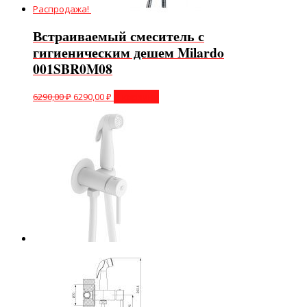
Распродажа!
Встраиваемый смеситель с
гигиеническим дешем Milardo
001SBR0M08
6290,00
₽
6290,00
₽
В корзину