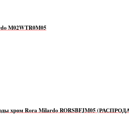
lardo M02WTR0M05
. воды хром Rora Milardo RORSBFJM05 (РАСПРО