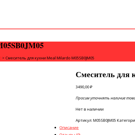
 M05SB0JM05
)
>
Смеситель для кухни Meal Milardo M05SB0JM05
Смеситель для 
3490,00
₽
Просим уточнять наличие товар
Нет в наличии
Артикул:
M05SB0JM05
Категори
Описание
Отзывы (0)