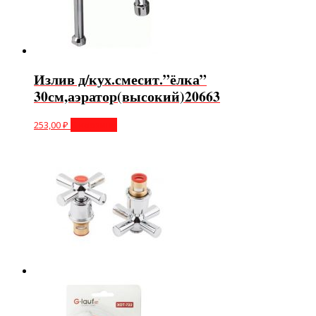
Излив д/кух.смесит.”ёлка”
30см,аэратор(высокий)20663
253,00
₽
В корзину