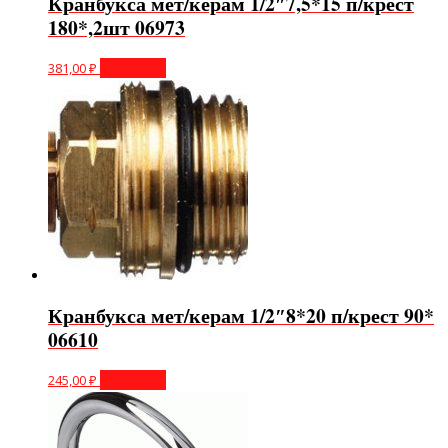
Кранбукса мет/керам 1/2″7,5*15 п/крест
180*,2шт 06973
381,00
₽
В корзину
Кранбукса мет/керам 1/2″8*20 п/крест 90*
06610
245,00
₽
В корзину