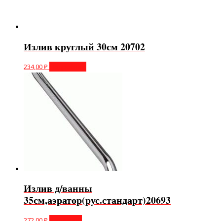
Излив круглый 30см 20702
234,00
₽
Подробнее
Излив д/ванны
35см,аэратор(рус.стандарт)20693
272,00
₽
В корзину