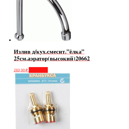
Излив д/кух.смесит.”ёлка”
25см,аэратор(высокий)20662
263,00
₽
В корзину