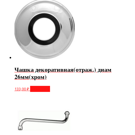
Чашка декоративная(отраж.) диам
26мм(хром)
133,00
₽
В корзину