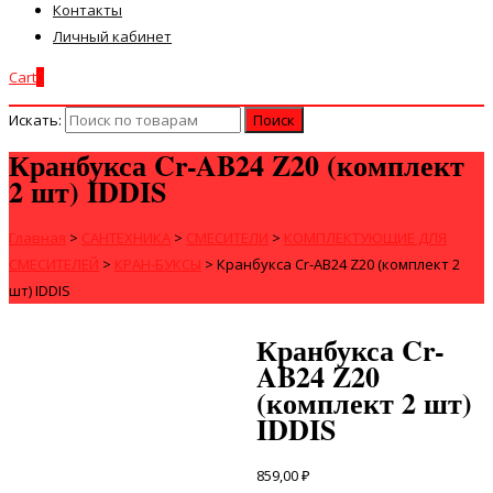
Контакты
Личный кабинет
Cart
0
Искать:
Кранбукса Cr-AB24 Z20 (комплект
2 шт) IDDIS
Главная
>
САНТЕХНИКА
>
СМЕСИТЕЛИ
>
КОМПЛЕКТУЮЩИЕ ДЛЯ
СМЕСИТЕЛЕЙ
>
КРАН-БУКСЫ
>
Кранбукса Cr-AB24 Z20 (комплект 2
шт) IDDIS
Кранбукса Cr-
AB24 Z20
(комплект 2 шт)
IDDIS
859,00
₽