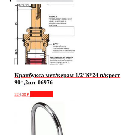
Кранбукса мет/керам 1/2″8*24 п/крест
90*,2шт 06976
224,00
₽
Подробнее