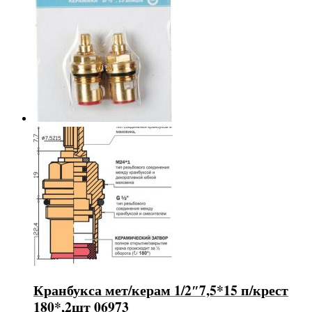
Кранбукса мет/керам 1/2″7,5*15 п/крест
180*,2шт 06973