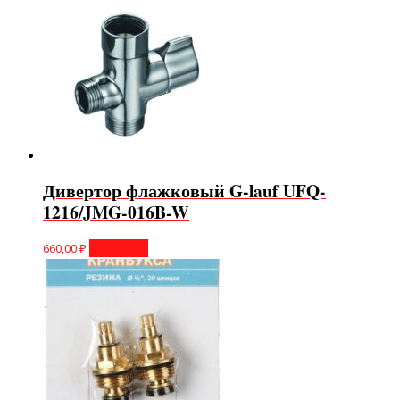
Дивертор флажковый G-lauf UFQ-
1216/JMG-016B-W
660,00
₽
В корзину