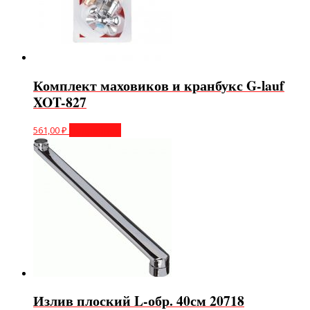
Комплект маховиков и кранбукс G-lauf
XOT-827
561,00
₽
Подробнее
Излив плоский L-обр. 40см 20718