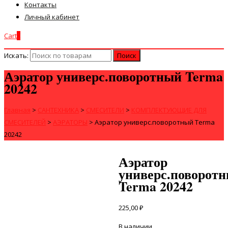
Контакты
Личный кабинет
Cart
0
Искать:
Аэратор универс.поворотный Terma
20242
Главная
>
САНТЕХНИКА
>
СМЕСИТЕЛИ
>
КОМПЛЕКТУЮЩИЕ ДЛЯ
СМЕСИТЕЛЕЙ
>
АЭРАТОРЫ
>
Аэратор универс.поворотный Terma
20242
Аэратор
универс.поворот
Terma 20242
225,00
₽
В наличии