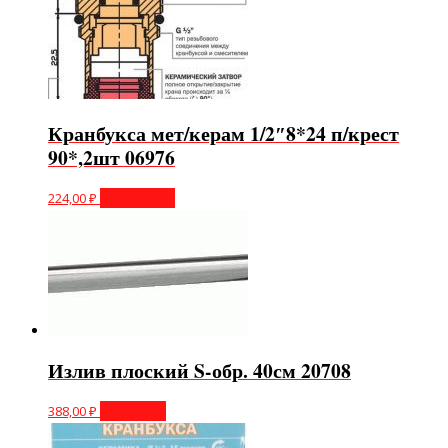
Кранбукса мет/керам 1/2″8*24 п/крест
90*,2шт 06976
224,00
₽
Подробнее
Излив плоский S-обр. 40см 20708
388,00
₽
В корзину