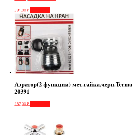
381,00
₽
В корзину
Аэратор(2 функции) мет.гайка,черн.Terma
20391
187,00
₽
В корзину