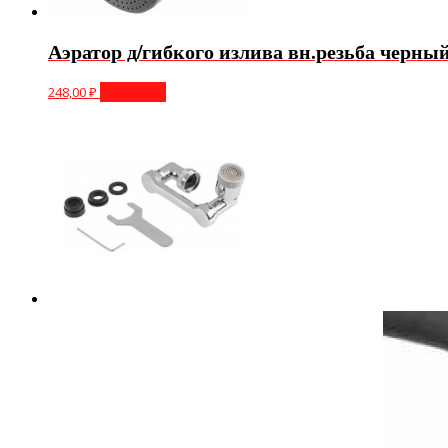
Аэратор д/гибкого излива вн.резьба черный
248,00
₽
В корзину