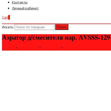
Контакты
Личный кабинет
Cart
0
Искать:
Аэратор д/смесителя нар. АVSSS-129
Главная
>
САНТЕХНИКА
>
СМЕСИТЕЛИ
>
КОМПЛЕКТУЮЩИЕ ДЛЯ СМЕС