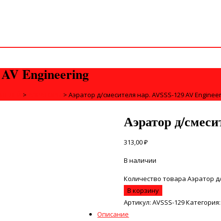
 AV Engineering
ИТЕЛЕЙ
>
АЭРАТОРЫ
>
Аэратор д/смесителя нар. АVSSS-129 AV Engineer
Аэратор д/смеси
313,00
₽
В наличии
Количество товара Аэратор д/
В корзину
Артикул:
AVSSS-129
Категория
Описание