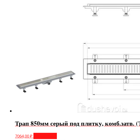
Трап 850мм серый под плитку, комб.затв. (
7064,00
₽
Подробнее