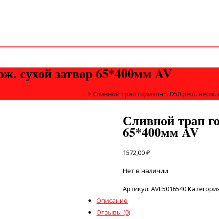
рж. сухой затвор 65*400мм AV
РАПЫ И ДРЕНАЖНЫЕ КАНАЛЫ
>
Сливной трап горизонт. D50 реш. нерж.
Сливной трап го
65*400мм AV
1572,00
₽
Нет в наличии
Артикул:
AVE5016540
Категори
Описание
Отзывы (0)