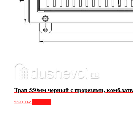
Трап 550мм черный с прорезями, комб.затв
5690,00
₽
В корзину