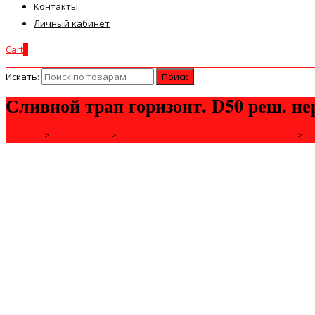
Контакты
Личный кабинет
Cart
0
Искать:
Сливной трап горизонт. D50 реш. не
Главная
>
САНТЕХНИКА
>
ДУШЕВЫЕ КАБИНЫ И КОМПЛЕКТУЮЩИЕ
>
Т