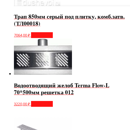
Трап 850мм серый под плитку, комб.затв.
(ТЛ00018)
7064,00
₽
Подробнее
Водоотводящий желоб Terma Flow-L
70*500мм решетка 012
3220,00
₽
Подробнее