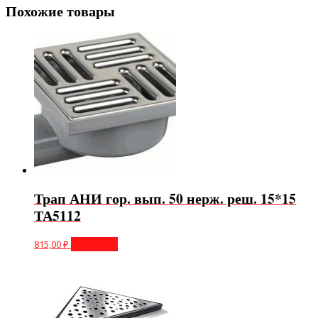
Похожие товары
Трап АНИ гор. вып. 50 нерж. реш. 15*15
ТА5112
815,00
₽
В корзину