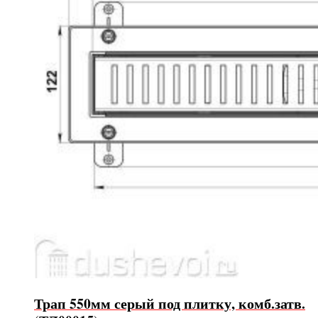
Трап 550мм серый под плитку, комб.затв.