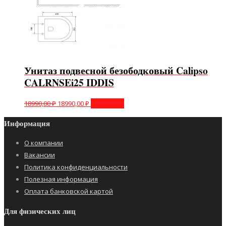
Унитаз подвесной безободковый Calipso
CALRNSEi25 IDDIS
18990,00
₽
18990,00
₽
В корзину
Информация
О компании
Вакансии
Политика конфиденциальности
Полезная информация
Оплата банковской картой
Для физических лиц