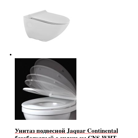
Унитаз подвесной Jaquar Continental
безободковый с сиденьем CNS-WHT-