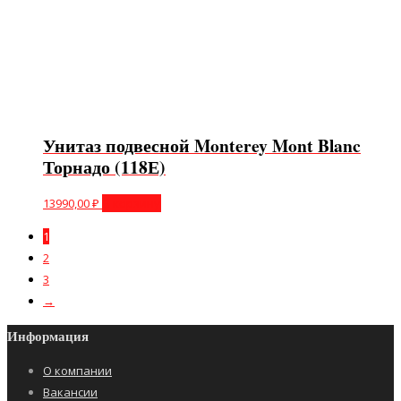
Унитаз подвесной Monterey Mont Blanc
Торнадо (118Е)
13990,00
₽
В корзину
1
2
3
→
Информация
О компании
Вакансии