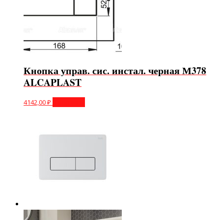
Кнопка управ. сис. инстал. черная М378
ALCAPLAST
4142,00
₽
В корзину