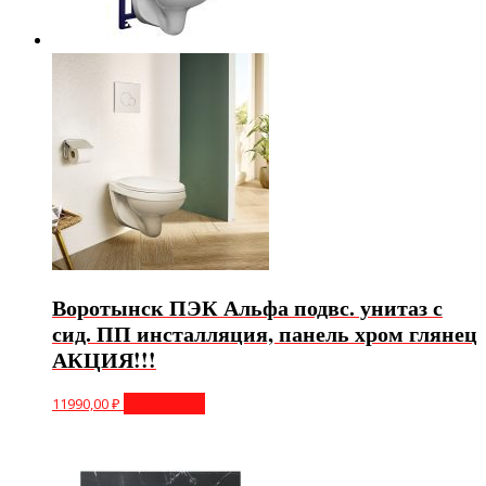
Воротынск ПЭК Альфа подвс. унитаз с
сид. ПП инсталляция, панель хром глянец
АКЦИЯ!!!
11990,00
₽
Подробнее