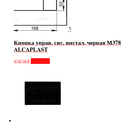
Кнопка управ. сис. инстал. черная М378
ALCAPLAST
4142,00
₽
В корзину