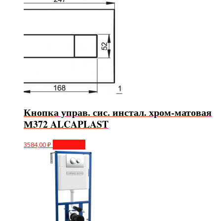
Кнопка управ. сис. инстал. хром-матовая
М372 ALCAPLAST
3584,00
₽
В корзину