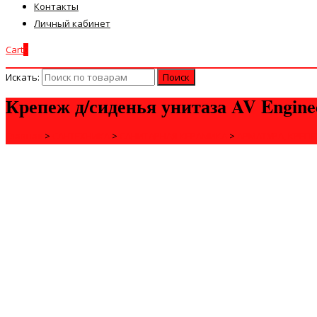
Контакты
Личный кабинет
Cart
0
Искать:
Крепеж д/сиденья унитаза AV Enginee
Главная
>
САНТЕХНИКА
>
САНИТАРНАЯ КЕРАМИКА
>
АРМАТУРА, КРЕП