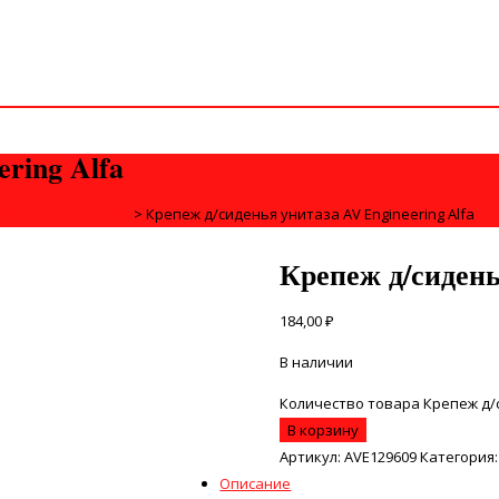
ring Alfa
ЕЖИ ДЛЯ УНИТАЗОВ
>
Крепеж д/сиденья унитаза AV Engineering Alfa
Крепеж д/сидень
184,00
₽
В наличии
Количество товара Крепеж д/с
В корзину
Артикул:
AVE129609
Категория
Описание