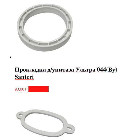
Прокладка д/унитаза Ультра 044(Ву)
Santeri
93,00
₽
В корзину