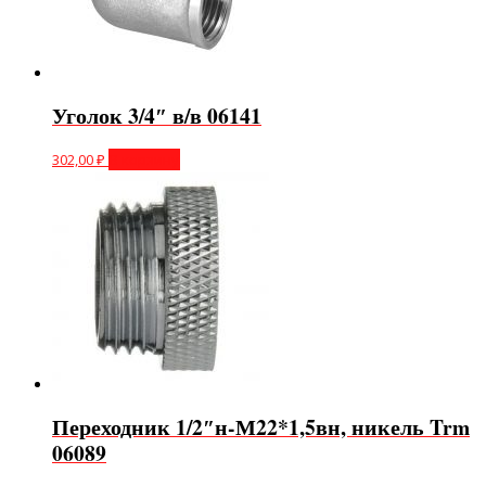
Уголок 3/4″ в/в 06141
302,00
₽
В корзину
Переходник 1/2″н-М22*1,5вн, никель Trm
06089