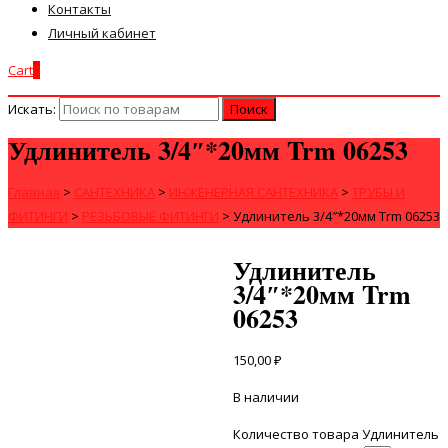
Контакты
Личный кабинет
Cart
0
Искать:
Удлинитель 3/4″*20мм Trm 06253
Главная
>
САНТЕХНИКА
>
ИНЖЕНЕРНАЯ САНТЕХНИКА
>
ТРУБЫ И
ФИТИНГИ
>
РЕЗЬБОВЫЕ ФИТИНГИ
>
Удлинитель 3/4″*20мм Trm 06253
Удлинитель
3/4″*20мм Trm
06253
150,00
₽
В наличии
Количество товара Удлинитель