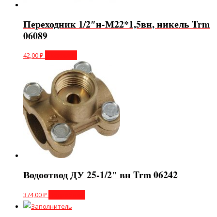
Переходник 1/2″н-М22*1,5вн, никель Trm
06089
42,00
₽
В корзину
Водоотвод ДУ 25-1/2″ вн Trm 06242
374,00
₽
Подробнее