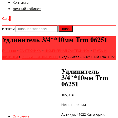
Контакты
Личный кабинет
Cart
0
Искать:
Удлинитель 3/4″*10мм Trm 06251
Главная
>
САНТЕХНИКА
>
ИНЖЕНЕРНАЯ САНТЕХНИКА
>
ТРУБЫ И
ФИТИНГИ
>
РЕЗЬБОВЫЕ ФИТИНГИ
>
Удлинитель 3/4″*10мм Trm 06251
Удлинитель
3/4″*10мм Trm
06251
105,00
₽
Нет в наличии
Артикул:
41022
Категория:
Описание