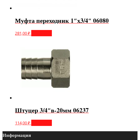
Муфта переходник 1″х3/4″ 06080
281,00
₽
В корзину
Штуцер 3/4″в-20мм 06237
114,00
₽
В корзину
Информация