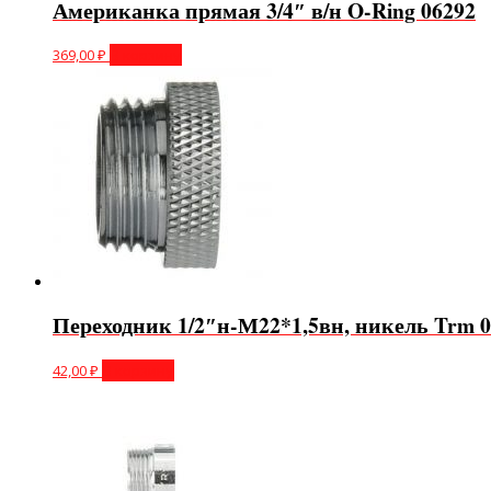
Американка прямая 3/4″ в/н O-Ring 06292
369,00
₽
В корзину
Переходник 1/2″н-М22*1,5вн, никель Trm 0
42,00
₽
В корзину