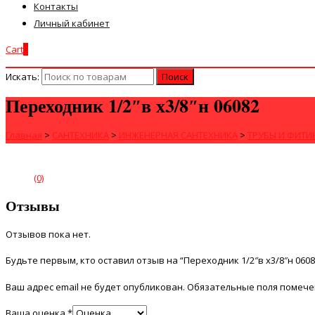
Контакты
Личный кабинет
Cart
0
Искать:
Переходник 1/2″в х3/8″н 06082
Главная
>
САНТЕХНИКА
>
ИНЖЕНЕРНАЯ САНТЕХНИКА
>
ТРУБЫ И ФИТИ
(0)
Отзывы
Отзывов пока нет.
Будьте первым, кто оставил отзыв на “Переходник 1/2″в х3/8″н 0608
Ваш адрес email не будет опубликован.
Обязательные поля помеч
Ваша оценка
*