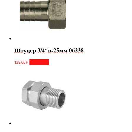
Штуцер 3/4″в-25мм 06238
138,00
₽
В корзину