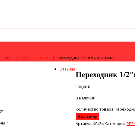
НГИ
>
РЕЗЬБОВЫЕ ФИТИНГИ
>
Переходник 1/2″в х3/8″н 06082
Отзывы
Переходник 1/2″
100,00
₽
В наличии
Количество товара Переходник
2”
В корзину
ены
*
Артикул:
40454
Категория:
РЕЗ