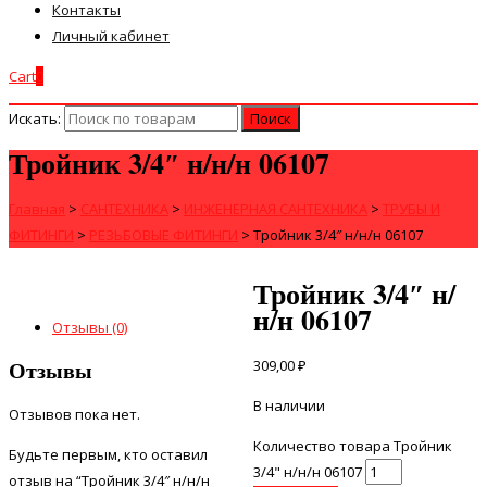
Контакты
Личный кабинет
Cart
0
Искать:
Тройник 3/4″ н/н/н 06107
Главная
>
САНТЕХНИКА
>
ИНЖЕНЕРНАЯ САНТЕХНИКА
>
ТРУБЫ И
ФИТИНГИ
>
РЕЗЬБОВЫЕ ФИТИНГИ
>
Тройник 3/4″ н/н/н 06107
Тройник 3/4″ н/
н/н 06107
Отзывы (0)
Отзывы
309,00
₽
В наличии
Отзывов пока нет.
Количество товара Тройник
Будьте первым, кто оставил
3/4" н/н/н 06107
отзыв на “Тройник 3/4″ н/н/н