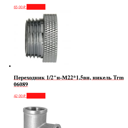
65,00
₽
В корзину
Переходник 1/2″н-М22*1,5вн, никель Trm
06089
42,00
₽
В корзину