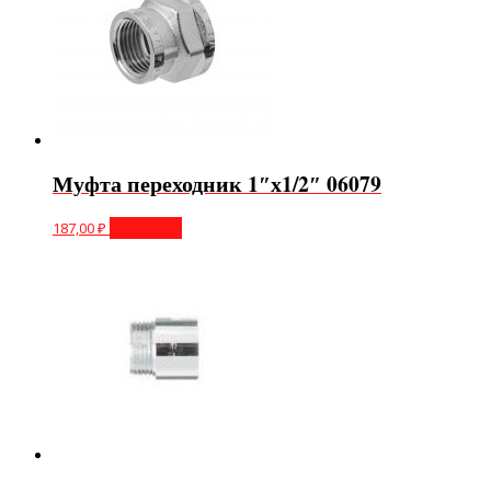
Муфта переходник 1″х1/2″ 06079
187,00
₽
В корзину