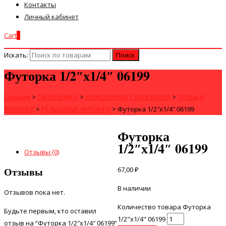
Контакты
Личный кабинет
Cart
0
Искать:
Футорка 1/2″х1/4″ 06199
Главная
>
САНТЕХНИКА
>
ИНЖЕНЕРНАЯ САНТЕХНИКА
>
ТРУБЫ И
ФИТИНГИ
>
РЕЗЬБОВЫЕ ФИТИНГИ
>
Футорка 1/2″х1/4″ 06199
Футорка
1/2″х1/4″ 06199
Отзывы (0)
Отзывы
67,00
₽
В наличии
Отзывов пока нет.
Количество товара Футорка
Будьте первым, кто оставил
1/2"х1/4" 06199
отзыв на “Футорка 1/2″х1/4″ 06199”