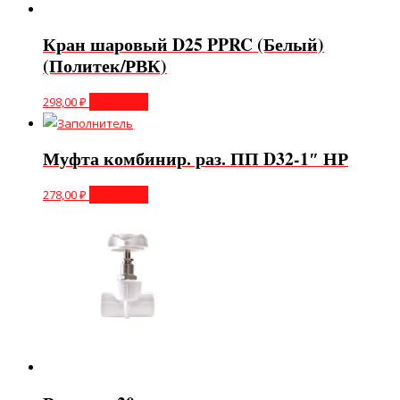
Кран шаровый D25 PPRC (Белый)
(Политек/РВК)
298,00
₽
В корзину
Муфта комбинир. раз. ПП D32-1″ НР
278,00
₽
В корзину