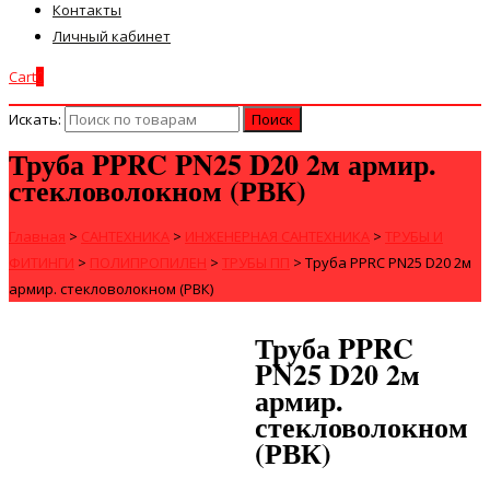
Контакты
Личный кабинет
Cart
0
Искать:
Труба PPRC PN25 D20 2м армир.
стекловолокном (РВК)
Главная
>
САНТЕХНИКА
>
ИНЖЕНЕРНАЯ САНТЕХНИКА
>
ТРУБЫ И
ФИТИНГИ
>
ПОЛИПРОПИЛЕН
>
ТРУБЫ ПП
>
Труба PPRC PN25 D20 2м
армир. стекловолокном (РВК)
Труба PPRC
PN25 D20 2м
армир.
стекловолокном
(РВК)