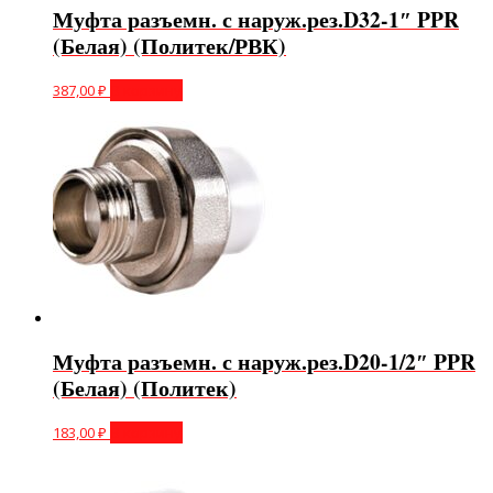
Муфта разъемн. с наруж.рез.D32-1″ PPR
(Белая) (Политек/РВК)
387,00
₽
В корзину
Муфта разъемн. с наруж.рез.D20-1/2″ PPR
(Белая) (Политек)
183,00
₽
В корзину