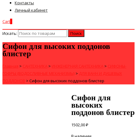
Контакты
Личный кабинет
Cart
0
Искать:
Сифон для высоких поддонов
блистер
Главная
>
САНТЕХНИКА
>
ИНЖЕНЕРНАЯ САНТЕХНИКА
>
СИФОНЫ-
ГОФРЫ (ВОДОСЛИВНЫЕ МЕХАНИЗМЫ)
>
ДЛЯ ВАНН И ДУШЕВЫХ
ПОДДОНОВ
>
Сифон для высоких поддонов блистер
Сифон для
высоких
поддонов блистер
1502,00
₽
В наличии