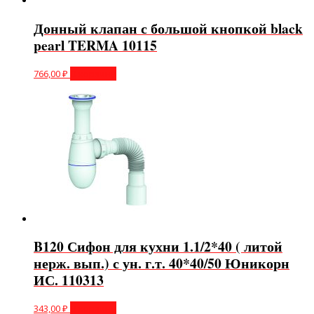
Донный клапан с большой кнопкой black
pearl TERMA 10115
766,00
₽
В корзину
B120 Сифон для кухни 1.1/2*40 ( литой
нерж. вып.) с ун. г.т. 40*40/50 Юникорн
ИС. 110313
343,00
₽
В корзину