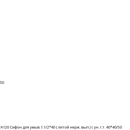
/50
20 Сифон для умыв.1.1/2*40 ( литой нерж. вып.) с ун. г.т. 40*40/50