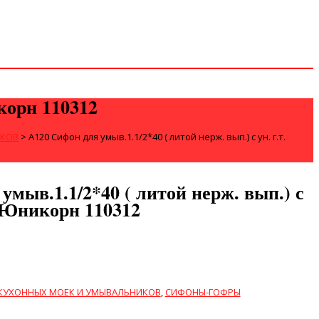
икорн 110312
ИКОВ
>
А120 Сифон для умыв.1.1/2*40 ( литой нерж. вып.) с ун. г.т.
умыв.1.1/2*40 ( литой нерж. вып.) с
0 Юникорн 110312
КУХОННЫХ МОЕК И УМЫВАЛЬНИКОВ
,
СИФОНЫ-ГОФРЫ