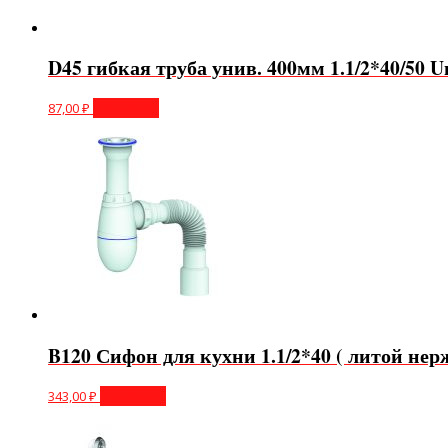
D45 гибкая труба унив. 400мм 1.1/2*40/50 U
87,00
₽
В корзину
B120 Сифон для кухни 1.1/2*40 ( литой нерж
343,00
₽
В корзину