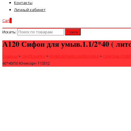
Контакты
Личный кабинет
Cart
0
Искать:
А120 Сифон для умыв.1.1/2*40 ( лито
Главная
>
САНТЕХНИКА
>
ИНЖЕНЕРНАЯ САНТЕХНИКА
>
СИФОНЫ-ГОФР
40*40/50 Юникорн 110312