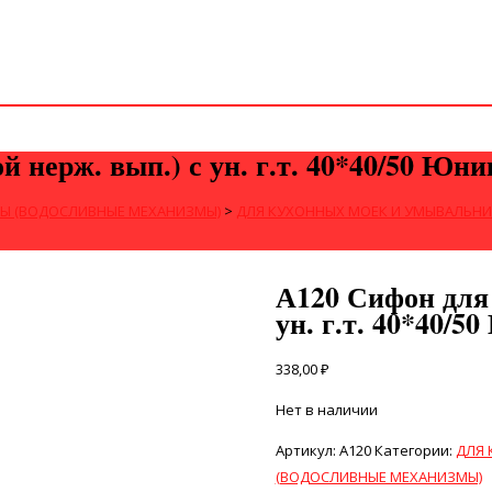
й нерж. вып.) с ун. г.т. 40*40/50 Юн
Ы (ВОДОСЛИВНЫЕ МЕХАНИЗМЫ)
>
ДЛЯ КУХОННЫХ МОЕК И УМЫВАЛЬН
А120 Сифон для 
ун. г.т. 40*40/5
338,00
₽
Нет в наличии
Артикул:
А120
Категории:
ДЛЯ 
(ВОДОСЛИВНЫЕ МЕХАНИЗМЫ)