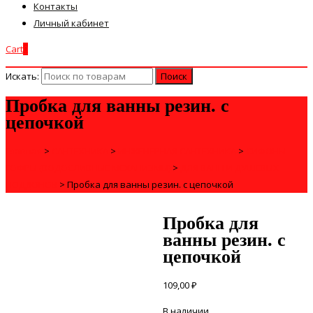
Контакты
Личный кабинет
Cart
0
Искать:
Пробка для ванны резин. с
цепочкой
Главная
>
САНТЕХНИКА
>
ИНЖЕНЕРНАЯ САНТЕХНИКА
>
СИФОНЫ-
ГОФРЫ (ВОДОСЛИВНЫЕ МЕХАНИЗМЫ)
>
ДЛЯ ВАНН И ДУШЕВЫХ
ПОДДОНОВ
>
Пробка для ванны резин. с цепочкой
Пробка для
ванны резин. с
цепочкой
109,00
₽
В наличии