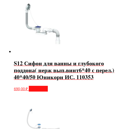
S12 Сифон для ванны и глубокого
поддона( нерж вып.винт6*40 с перел.)
40*40/50 Юникорн ИС. 110353
690,00
₽
В корзину