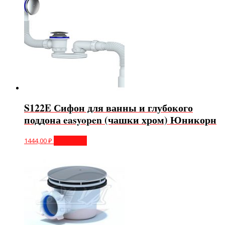
S122E Сифон для ванны и глубокого
поддона easyopen (чашки хром) Юникорн
1444,00
₽
В корзину