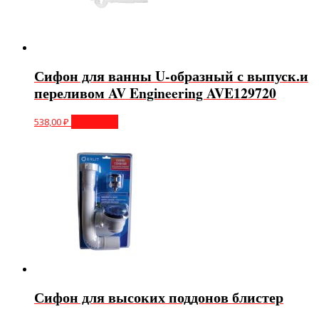
Сифон для ванны U-образный с выпуск.и
переливом AV Engineering AVE129720
538,00
₽
В корзину
Сифон для высоких поддонов блистер