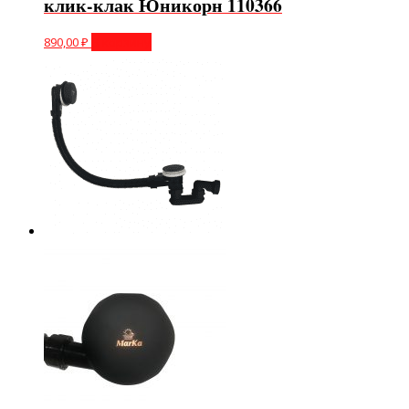
клик-клак Юникорн 110366
890,00
₽
В корзину