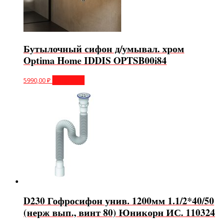
Бутылочный сифон д/умывал. хром
Optima Home IDDIS OPTSB00i84
5990,00
₽
В корзину
D230 Гофросифон унив. 1200мм 1.1/2*40/50
(нерж вып., винт 80) Юникорн ИС. 110324