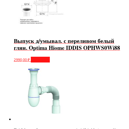
Выпуск д/умывал. с переливом белый
глян. Optima Hiome IDDIS OPHWS0Wi88
2990,00
₽
В корзину