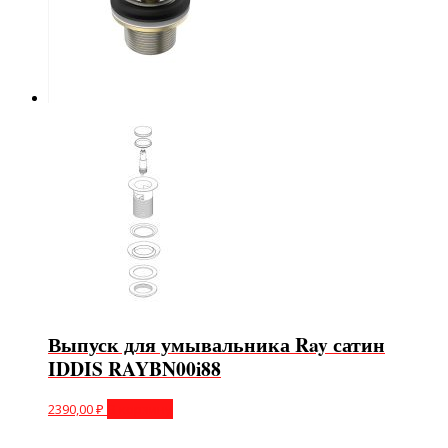
Выпуск для умывальника Ray сатин
IDDIS RAYBN00i88
2390,00
₽
В корзину