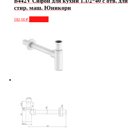
B442V Сифон для кухни 1.1/2*40 с отв. для
стир. маш. Юникорн
582,00
₽
В корзину