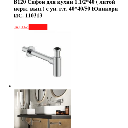
B120 Сифон для кухни 1.1/2*40 ( литой
нерж. вып.) с ун. г.т. 40*40/50 Юникорн
ИС. 110313
343,00
₽
В корзину