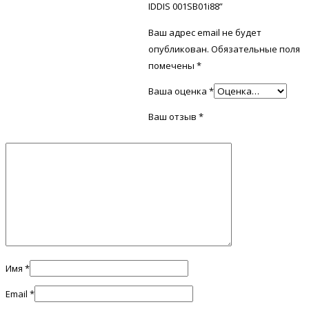
IDDIS 001SB01i88”
Ваш адрес email не будет
опубликован.
Обязательные поля
помечены
*
Ваша оценка
*
Ваш отзыв
*
Имя
*
Email
*