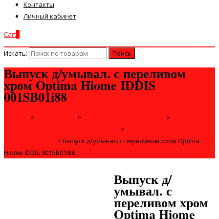
Контакты
Личный кабинет
Cart
0
Искать:
Выпуск д/умывал. с переливом
хром Optima Hiome IDDIS
001SB01i88
Главная
>
САНТЕХНИКА
>
ИНЖЕНЕРНАЯ САНТЕХНИКА
>
СИФОНЫ-
ГОФРЫ (ВОДОСЛИВНЫЕ МЕХАНИЗМЫ)
>
ДЛЯ КУХОННЫХ МОЕК И
УМЫВАЛЬНИКОВ
>
Выпуск д/умывал. с переливом хром Optima
Hiome IDDIS 001SB01i88
Выпуск д/
умывал. с
переливом хром
Optima Hiome