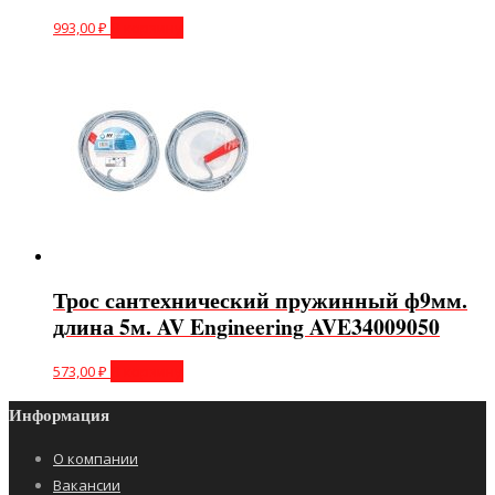
993,00
₽
В корзину
Трос сантехнический пружинный ф9мм.
длина 5м. AV Engineering AVE34009050
573,00
₽
В корзину
Информация
О компании
Вакансии