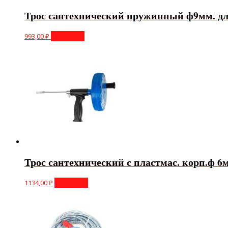
Трос сантехнический пружинный ф9мм. дли
993,00
₽
В корзину
Трос сантехнический с пластмас. корп.ф 6м
1134,00
₽
В корзину