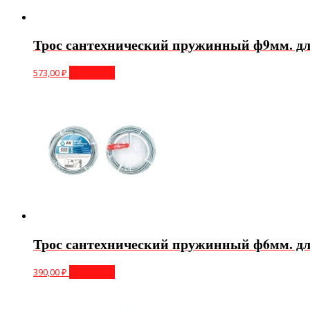
Трос сантехнический пружинный ф9мм. дли
573,00
₽
В корзину
Трос сантехнический пружинный ф6мм. дли
390,00
₽
В корзину