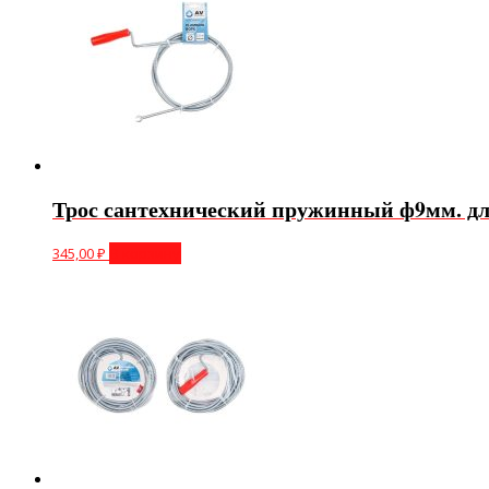
Трос сантехнический пружинный ф9мм. дли
345,00
₽
В корзину