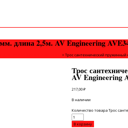
м. длина 2,5м. AV Engineering AVE3
Е ДЛЯ ПРОЧИСТКИ КАНАЛИЗАЦИИ
>
Трос сантехнический пружинный ф6
Трос сантехнич
AV Engineering 
217,00
₽
В наличии
Количество товара Трос санте
В корзину