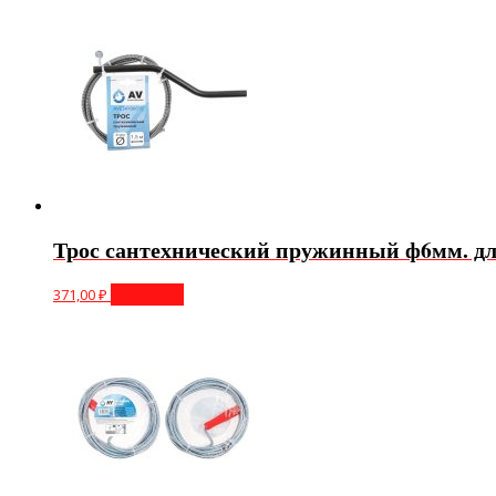
Трос сантехнический пружинный ф6мм. дли
371,00
₽
В корзину