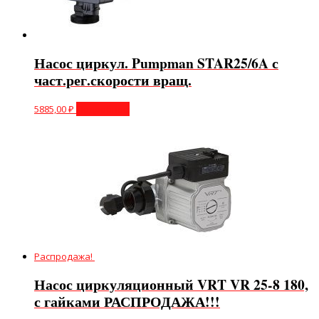
Насос циркул. Pumpman STAR25/6A с
част.рег.скорости вращ.
5885,00
₽
Подробнее
Распродажа!
Насос циркуляционный VRT VR 25-8 180,
с гайками РАСПРОДАЖА!!!