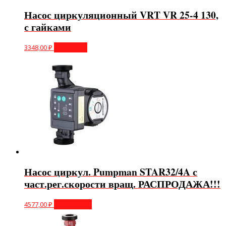
Насос циркуляционный VRT VR 25-4 130,
с гайками
3348,00
₽
В корзину
Насос циркул. Pumpman STAR32/4A с
част.рег.скорости вращ. РАСПРОДАЖА!!!
4577,00
₽
Подробнее