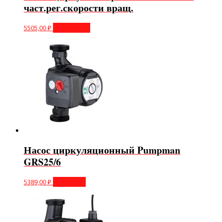
част.рег.скорости вращ.
5505,00
₽
Подробнее
Насос циркуляционный Pumpman
GRS25/6
5389,00
₽
В корзину