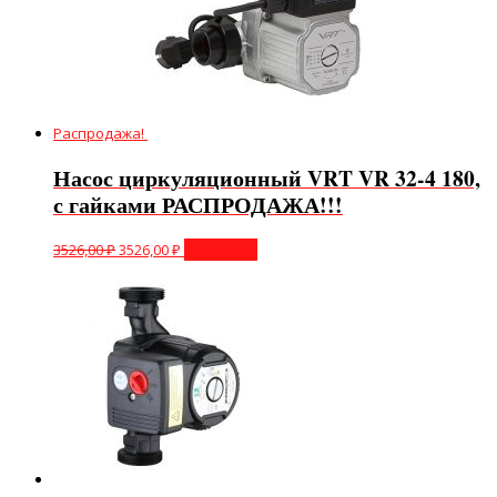
Распродажа!
Насос циркуляционный VRT VR 32-4 180,
с гайками РАСПРОДАЖА!!!
3526,00
₽
3526,00
₽
В корзину