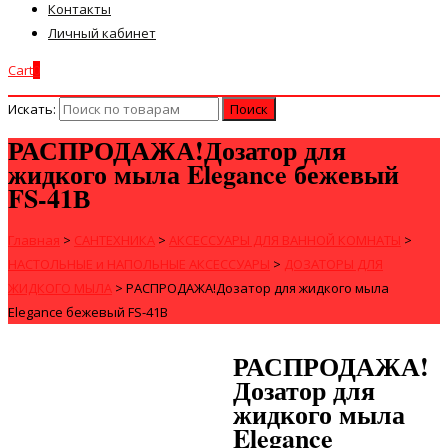
Контакты
Личный кабинет
Cart
0
Искать:
РАСПРОДАЖА!Дозатор для
жидкого мыла Elegance бежевый
FS-41В
Главная
>
САНТЕХНИКА
>
АКСЕССУАРЫ ДЛЯ ВАННОЙ КОМНАТЫ
>
НАСТОЛЬНЫЕ и НАПОЛЬНЫЕ АКСЕССУАРЫ
>
ДОЗАТОРЫ ДЛЯ
ЖИДКОГО МЫЛА
>
РАСПРОДАЖА!Дозатор для жидкого мыла
Elegance бежевый FS-41В
РАСПРОДАЖА!
Дозатор для
жидкого мыла
Elegance