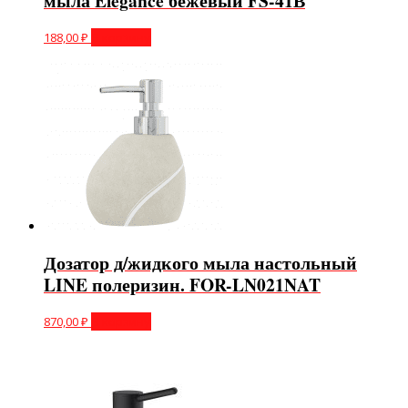
мыла Elegance бежевый FS-41В
188,00
₽
В корзину
Дозатор д/жидкого мыла настольный
LINE полеризин. FOR-LN021NAT
870,00
₽
В корзину