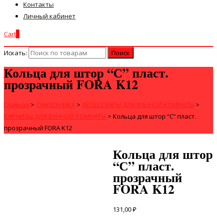
Контакты
Личный кабинет
Cart
0
Искать:
Кольца для штор “С” пласт.
прозрачный FORA K12
Главная
>
САНТЕХНИКА
>
АКСЕССУАРЫ ДЛЯ ВАННОЙ КОМНАТЫ
>
КАРНИЗЫ ДЛЯ ВАННОЙ КОМНАТЫ
>
Кольца для штор “С” пласт.
прозрачный FORA K12
Кольца для штор
“С” пласт.
прозрачный
FORA K12
131,00
₽