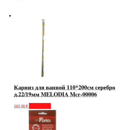
Карниз для ванной 110*200см серебро
д.22/19мм MELODIA Mcr-00006
363,00
₽
Подробнее