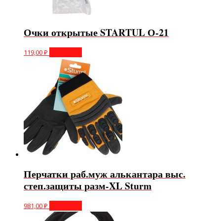
Очки открытые STARTUL О-21
119,00
₽
В корзину
Перчатки раб.муж алькантара выс.
степ.защиты разм-XL Sturm
981,00
₽
В корзину