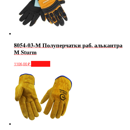
8054-03-М Полуперчатки раб. алькантра
М Sturm
1106,00
₽
В корзину