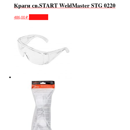
Краги св.START WeldMaster STG 0220
486,00
₽
В корзину