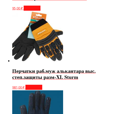
95,00
₽
В корзину
Перчатки раб.муж алькантара выс.
степ.защиты разм-XL Sturm
981,00
₽
В корзину